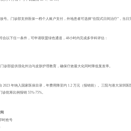
0:00 分批放号。门诊部支持医保一档个人账户支付，外地患者可选择“住院式日间治疗”，
者符合以下任一条件，可申请联盟绿色通道，48小时内完成多学科评估：
肤康门诊部提供强化外治与皮肤护理教育，确保疗效最大化同时降低复发率。
023 年纳入国家医保目录，年费用降至约 1.2 万元（报销前）。三院与港大深圳医院可使用港澳
筹比例报销 55%-75%。
时间
即时抢号
钟