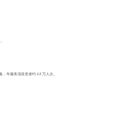
章。
备，年服务湿疹患者约 4.8 万人次。