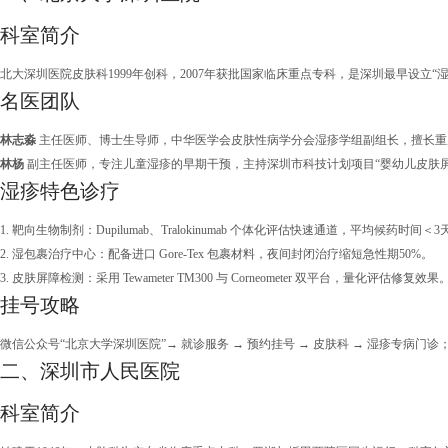
科室简介
北大深圳医院皮肤科1999年创科，2007年获批国家临床重点专科，是深圳最早设立“
名医团队
林志淼
主任医师、博士生导师，中华医学会皮肤性病学分会湿疹学组副组长，擅长重
林杨
副主任医师，专注儿童湿疹的早期干预，主持深圳市科技计划项目“婴幼儿皮肤屏
湿疹特色诊疗
1. 靶向生物制剂：Dupilumab、Tralokinumab 个体化评估快速通道，平均候药时间＜3
2. 湿包裹治疗中心：配备进口 Gore-Tex 包裹材料，夜间封闭治疗缩短急性期50%。
3. 皮肤屏障检测：采用 Tewameter TM300 与 Corneometer 双平台，量化评估修复效果
挂号攻略
微信公众号“北京大学深圳医院”→ 就诊服务 → 预约挂号 → 皮肤科 → 湿疹专病
二、深圳市人民医院
科室简介