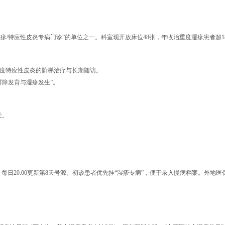
湿疹/特应性皮炎专病门诊”的单位之一。科室现开放床位48张，年收治重度湿疹患者超1
度特应性皮炎的阶梯治疗与长期随访。
障发育与湿疹发生”。
天。
。
门诊；每日20:00更新第8天号源。初诊患者优先挂“湿疹专病”，便于录入慢病档案。外