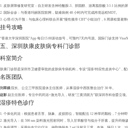
1. 皮肤屏障修复研究室：自主研发含神经酰胺-3、胆固醇、游离脂肪酸 3:1:1 比例的
2. 国际会诊：与香港玛丽医院联网，疑难病例 48 小时内可完成跨境远程MDT。
3. 心理-行为干预：与临床心理科联合开展“慢性瘙痒 CBT”小组治疗，6 周课程显著降低
挂号攻略
“香港大学深圳医院”App 每日15:00滚动放号，可预约7天内号源。国际门诊支持 Vi
五、深圳肤康皮肤病专科门诊部
科室简介
肤康门诊部是深圳市卫健委审批的皮肤病专病机构，专设“湿疹/特应性皮炎中心”，配备德国 W
名医团队
刘翠娥
院长、公立三甲医院退休主任医师，从事湿疹中西医整合治疗 30 年。
赵影
副主任医师，专注中药药浴+激光导入，研发“三黄消斑方”获深圳市科创委立项
湿疹特色诊疗
1. 个体化药浴：根据患者舌苔、脉象、皮损部位，智能配伍 12 种草药颗粒，7 分钟
2. 激光导入：在 590 nm 染料激光照射同时，导入甘草酸苷与低分子肝素，提升药物渗透
3. 免疫调节：采用自血穴位疗法，抽取静脉血 2 ml 注射足三里、血海，隔日 1 次，10 次为