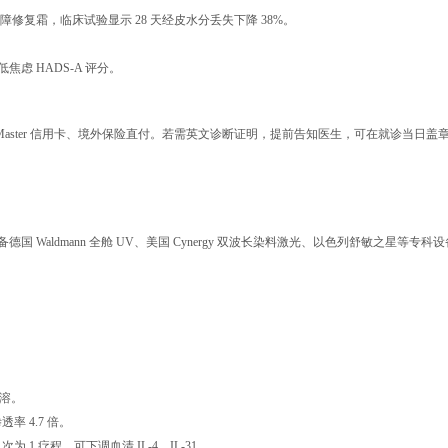
屏障修复霜，临床试验显示 28 天经皮水分丢失下降 38%。
焦虑 HADS-A 评分。
sa/Master 信用卡、境外保险直付。若需英文诊断证明，提前告知医生，可在就诊当日盖
aldmann 全舱 UV、美国 Cynergy 双波长染料激光、以色列舒敏之星等专科设
。
即溶。
率 4.7 倍。
 1 疗程，可下调血清 IL-4、IL-31。