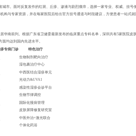
发城市。面对反复发作的红斑、丘疹、渗液与剧烈瘙痒，选择一家专业、权威、挂号便
疗机构与专家资源，并在每家医院后给出官方挂号通道与时段建议，方便患者一站式就
跃居华南前列。根据广东省卫健委最新发布的临床重点专科名单，深圳共有5家医院皮肤
方面均达到国内先进水平。
湿疹专病门诊
特色治疗
生物制剂靶向治疗
有
湿包裹治疗中心
中西医结合湿疹单元
有
光动力&UVA1
感染性湿疹会诊平台
有
生物节律调控
国际化慢病管理
有
皮肤屏障修复研究室
中医外治+激光联合
有
个体化药浴