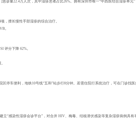
门急诊量22.4万人次，其中湿疹患者占比26%。拥有深圳市唯一“中西医结合湿疹单
4项，擅长慢性手部湿疹的综合治疗。
VB。
I 评分下降 62%。
醒。
田院区停车便利，地铁10号线“五和”站步行8分钟。若需住院行系统治疗，可在门诊找医
，建立“感染性湿疹会诊平台”，对合并 HIV、梅毒、结核潜伏感染等复杂湿疹病例具有