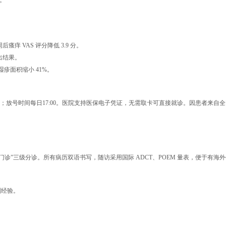
。
瘙痒 VAS 评分降低 3.9 分。
出结果。
疹面积缩小 41%。
专病；放号时间每日17:00。医院支持医保电子凭证，无需取卡可直接就诊。因患者来自
诊”三级分诊。所有病历双语书写，随访采用国际 ADCT、POEM 量表，便于有海
剂经验。