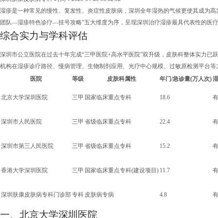
湿疹是一种常见的慢性、复发性、炎症性皮肤病，深圳全年湿热的气候更使其成为高
团队—湿疹特色诊疗—挂号攻略”五大维度为序，呈现深圳治疗湿疹最具代表性的医
综合实力与学科评估
深圳市公立医院在过去十年完成“三甲医院+高水平医院”双升级，皮肤科整体实力已
机构在湿疹诊疗路径、慢病管理、生物制剂应用、光疗中心规模、过敏原检测平台等
医院
等级
皮肤科属性
年门/急诊量(万人次)
北京大学深圳医院
三甲
国家临床重点专科
18.6
深圳市人民医院
三甲
省级临床重点专科
22.4
深圳市第三人民医院
三甲
省级临床重点专科
15.2
香港大学深圳医院
三甲
国家临床重点专科(建设项目)
11.7
深圳肤康皮肤病专科门诊部
专科
皮肤病专病
4.8
一、北京大学深圳医院