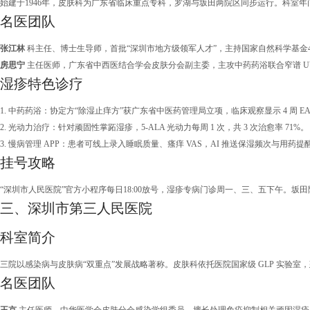
始建于1946年，皮肤科为广东省临床重点专科，罗湖与坂田两院区同步运行。科室年
名医团队
张江林
科主任、博士生导师，首批“深圳市地方级领军人才”，主持国家自然科学基金
房思宁
主任医师，广东省中西医结合学会皮肤分会副主委，主攻中药药浴联合窄谱 U
湿疹特色诊疗
1. 中药药浴：协定方“除湿止痒方”获广东省中医药管理局立项，临床观察显示 4 周 EAS
2. 光动力治疗：针对顽固性掌跖湿疹，5-ALA 光动力每周 1 次，共 3 次治愈率 71%。
3. 慢病管理 APP：患者可线上录入睡眠质量、瘙痒 VAS，AI 推送保湿频次与用药提
挂号攻略
“深圳市人民医院”官方小程序每日18:00放号，湿疹专病门诊周一、三、五下午。坂
三、深圳市第三人民医院
科室简介
三院以感染病与皮肤病“双重点”发展战略著称。皮肤科依托医院国家级 GLP 实验室
名医团队