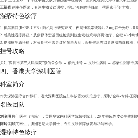
王京
主任医师，中华医学会皮肤分会感染学组委员，擅长处理免疫抑制相关顽固湿疹
王福喜
副主任医师，专注生物节律调控，提出“夜间瘙痒峰值—褪黑素干预”方案。
湿疹特色诊疗
1. 褪黑素口服+NB-UVB：随机对照研究证实，夜间褪黑素缓释片 2 mg 联合光疗，8 周后
2. 感染性湿疹路径：从病原体宏基因组检测到抗生素/抗病毒序贯治疗，全程 48 小时
3. 皮肤微生态移植：对长期抗生素导致的菌群紊乱，采用健康志愿者皮肤菌群移植，湿
挂号攻略
关注“深圳市第三人民医院”微信公众号 → 预约挂号 → 皮肤性病科 → 感染性湿疹
四、香港大学深圳医院
科室简介
作为深港医疗合作标杆，港大深圳医院皮肤科按香港模式运行，采取“全科-专科-国际门
名医团队
刘晓明
顾问医生（港籍），英国皇家内科医学院荣授院士，20 年特应性皮炎生物制
陈玲
副顾问医生，澳洲悉尼大学博士，专注皮肤屏障修复与功能医学。
湿疹特色诊疗