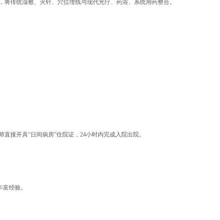
元”，将传统湿敷、火针、穴位埋线与现代光疗、药浴、系统用药整合。
师直接开具“日间病房”住院证，24小时内完成入院出院。
丰富经验。