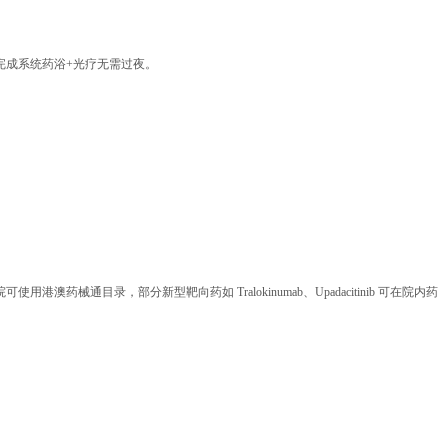
当日完成系统药浴+光疗无需过夜。
药械通目录，部分新型靶向药如 Tralokinumab、Upadacitinib 可在院内药