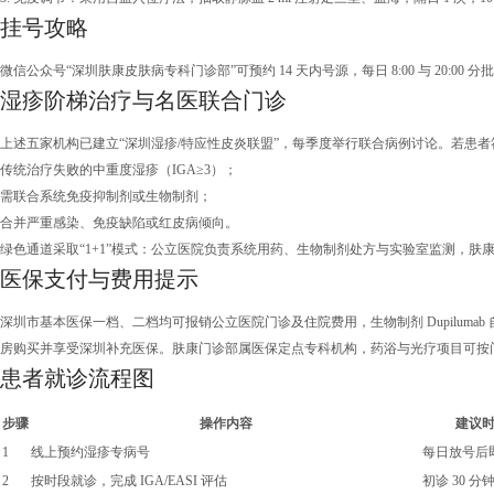
挂号攻略
微信公众号“深圳肤康皮肤病专科门诊部”可预约 14 天内号源，每日 8:00 与 2
湿疹阶梯治疗与名医联合门诊
上述五家机构已建立“深圳湿疹/特应性皮炎联盟”，每季度举行联合病例讨论。若患
传统治疗失败的中重度湿疹（IGA≥3）；
需联合系统免疫抑制剂或生物制剂；
合并严重感染、免疫缺陷或红皮病倾向。
绿色通道采取“1+1”模式：公立医院负责系统用药、生物制剂处方与实验室监测，
医保支付与费用提示
深圳市基本医保一档、二档均可报销公立医院门诊及住院费用，生物制剂 Dupilumab 自 2
房购买并享受深圳补充医保。肤康门诊部属医保定点专科机构，药浴与光疗项目可按门诊统
患者就诊流程图
步骤
操作内容
建议
1
线上预约湿疹专病号
每日放号后
2
按时段就诊，完成 IGA/EASI 评估
初诊 30 分