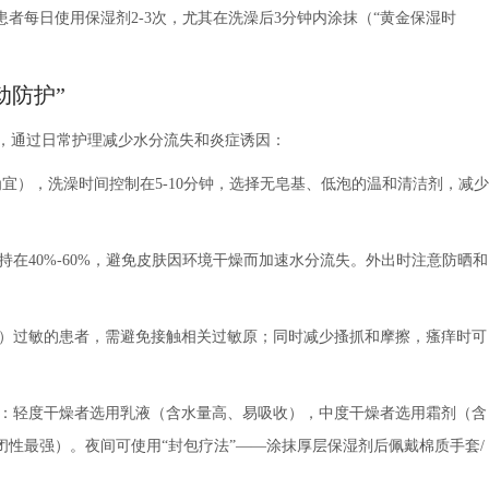
者每日使用保湿剂2-3次，尤其在洗澡后3分钟内涂抹（“黄金保湿时
动防护”
则，通过日常护理减少水分流失和炎症诱因：
℃为宜），洗澡时间控制在5-10分钟，选择无皂基、低泡的温和清洁剂，减少
在40%-60%，避免皮肤因环境干燥而加速水分流失。外出时注意防晒和
）过敏的患者，需避免接触相关过敏原；同时减少搔抓和摩擦，瘙痒时可
：轻度干燥者选用乳液（含水量高、易吸收），中度干燥者选用霜剂（含
性最强）。夜间可使用“封包疗法”——涂抹厚层保湿剂后佩戴棉质手套/