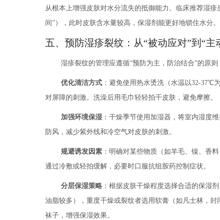
从根本上增强皮肤对水分流失的抵御能力。临床推荐湿疹患
间”），此时皮肤含水量较高，保湿剂能更好地锁住水分。
五、预防湿疹裂纹：从“被动应对”到“主
湿疹裂纹的管理应遵循“预防为主，防治结合”的原
优化清洁方式
：避免使用热水烫洗（水温以32-37
对屏障的刺激。洗澡后用毛巾轻轻拍干皮肤，避免摩擦。
加强环境保湿
：干燥季节使用加湿器，将室内湿度维持
防风，减少紫外线和冷空气对皮肤的刺激。
规避诱发因素
：明确对某些物质（如羊毛、镍、香料
通过冷敷或轻拍缓解，必要时口服抗组胺药控制症状。
分层保湿策略
：根据皮肤干燥程度选择合适的保湿剂
油脂较多），重度干燥或裂纹者选用软膏（如凡士林，封闭
袜子，增强保湿效果。