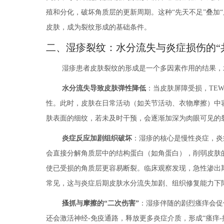
殖和分化，破坏角质层的更新周期。这种“先天不足”叠加
皮肤，成为裂纹形成的基础条件。
二、湿疹裂纹：水分流失与炎症损伤的“
湿疹患者皮肤裂纹的形成是一个多因素作用的结果，
水分流失导致皮肤弹性降低
：当皮肤屏障受损，TE
性。此时，皮肤在日常活动（如关节活动、衣物摩擦）中
肤表面的细纹，若未及时干预，会逐渐加深为肉眼可见的
炎症反应加剧组织破坏
：湿疹的核心是慢性炎症，炎
会直接分解角质层中的结构蛋白（如角蛋白），削弱皮肤
使已受损的角质层更容易断裂。临床观察发现，急性渗出
常见，这与炎症后期皮肤水分流失加剧、组织修复能力下
搔抓与摩擦的“二次伤害”
：湿疹伴随的剧烈瘙痒会促
还会激活神经-免疫通路，释放更多炎症介质，形成“瘙痒-