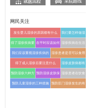
网民关注
发生婴儿湿疹的原因都有什么
我们要怎样做湿
疹的预防工作
得了湿疹疾病要
在平时应该如何
湿疹疾病在生活
怎样预防该注意
预防湿疹疾病
中该怎样预防
我们应该重视湿疹疾病的
湿疹患者是否可以食用
什么
饮食
鸡蛋
得了成人湿疹后要注意什么
湿疹皮肤病都有
哪些诱发因素
预防湿疹六种方
预防湿疹皮肤保
湿疹患者在饮食
法分享
养很重要
上有什么注意的
预防儿童湿疹的三种措施
预防肛门湿疹发生的有
效方法