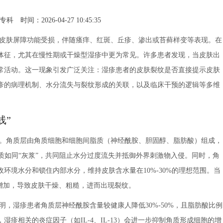
专科
时间：2026-04-27 10:45:35
皮肤屏障功能受损，伴随瘙痒、红斑、丘疹、渗出或苔藓样变等表现。在
体征，尤其在慢性期或干燥型湿疹中更为常见。许多患者发现，当皮肤出
常活动。这一现象引发广泛关注：湿疹患者的皮肤裂纹是否直接提示皮肤
疹的病理机制、水分流失与裂纹形成的关联，以及临床干预的逻辑等多维
线”
。角质层由角质细胞和细胞间脂质（神经酰胺、胆固醇、脂肪酸）组成，
胞间脂质如同“灰浆”，共同阻止水分过度流失并抵御外界刺激物入侵。同时，角
环境水分和锁住内部水分，维持皮肤含水量在10%-30%的理想范围。当
增加，导致皮肤干燥、粗糙，进而出现裂纹。
，湿疹患者角质层神经酰胺含量较健康人降低30%-50%，且脂肪酸比例
疹相关的炎症因子（如IL-4、IL-13）会进一步抑制角质形成细胞的增