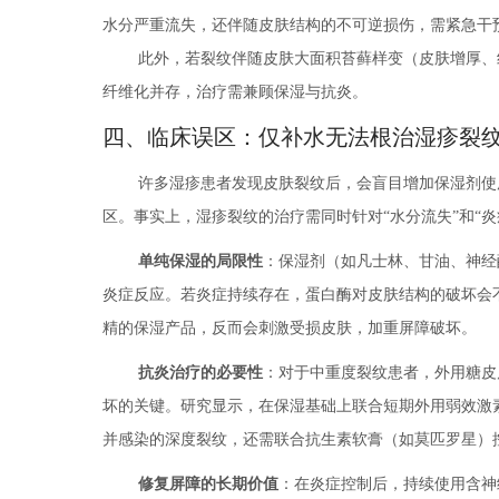
水分严重流失，还伴随皮肤结构的不可逆损伤，需紧急干
此外，若裂纹伴随皮肤大面积苔藓样变（皮肤增厚、
纤维化并存，治疗需兼顾保湿与抗炎。
四、临床误区：仅补水无法根治湿疹裂
许多湿疹患者发现皮肤裂纹后，会盲目增加保湿剂使
区。事实上，湿疹裂纹的治疗需同时针对“水分流失”和“炎
单纯保湿的局限性
：保湿剂（如凡士林、甘油、神经
炎症反应。若炎症持续存在，蛋白酶对皮肤结构的破坏会
精的保湿产品，反而会刺激受损皮肤，加重屏障破坏。
抗炎治疗的必要性
：对于中重度裂纹患者，外用糖皮
坏的关键。研究显示，在保湿基础上联合短期外用弱效激
并感染的深度裂纹，还需联合抗生素软膏（如莫匹罗星）
修复屏障的长期价值
：在炎症控制后，持续使用含神经