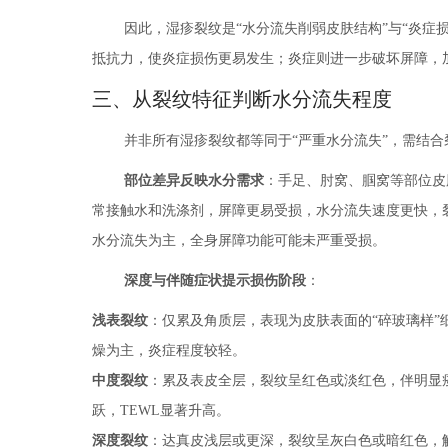
因此，湿疹裂纹是“水分流失削弱皮肤结构”与“炎症
抵抗力，使炎症损伤更易发生；炎症则进一步破坏屏障，
三、从裂纹特征判断水分流失程度
并非所有湿疹裂纹都等同于“严重水分流失”，需结
部位差异反映水分需求
：手足、肘窝、腘窝等部位皮
常接触水和洗涤剂，屏障更易受损，水分流失速度更快，
水分流失为主，全身屏障功能可能未严重受损。
深度与伴随症状提示损伤阶段
：
浅表裂纹
：仅累及角质层，表现为皮肤表面的“碎玻璃样”
燥为主，炎症程度较轻。
中度裂纹
：累及表皮全层，裂纹呈红色或淡红色，伴明显
跃，TEWL显著升高。
深度裂纹
：达真皮浅层或更深，裂纹呈灰白色或暗红色，