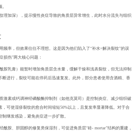
预。
纹理加深），提示慢性炎症导致的角质层异常增生，此时水分流失与组织
纹
用频率，但效果往往不理想。这是因为他们陷入了“补水=解决裂纹”的误
症损伤”两大核心问题：
酰胺乳膏）能暂时增加角质层含水量，缓解干燥和浅表裂纹，但无法抑制
不断进行，裂纹可能在停药后迅速复发。此外，部分患者使用含酒精、香
质激素或钙调神经磷酸酶抑制剂（如他克莫司）是控制炎症、减少组织破
素，可使湿疹裂纹的愈合时间缩短50%以上，且复发率显著降低。对于合
控制继发感染，避免炎症进一步扩散。
酰胺、胆固醇的修复类保湿剂，可促进角质层“砖- mortar”结构的重建