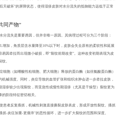
“后天破坏”的屏障状态，使得湿疹皮肤对水分流失的抵御能力远低于正常
共同产物”
水分流失是重要诱因，但并非唯一原因。其病理过程可分为三个阶段：
WL增加，角质层含水量降至10%以下时，皮肤会失去原有的柔软性和延展
容易因牵拉而出现微小破损，即“裂纹前期改变”。这种改变初期表现为皮
裂纹。
症细胞（如嗜酸性粒细胞、肥大细胞）释放的蛋白酶（如丝氨酸蛋白酶）
的机械强度。同时，炎症导致的血管扩张和组织水肿会进一步牵拉皮肤，
期湿疹较少出现裂纹，而亚急性或慢性期湿疹（尤其是干燥型）裂纹更为
降的阶段特征密切相关。
使患者反复搔抓，机械性刺激直接撕裂皮肤表皮，形成开放性裂纹。搔抓
搔抓-炎症加重-更瘙痒”的恶性循环，进一步扩大裂纹的范围和深度。