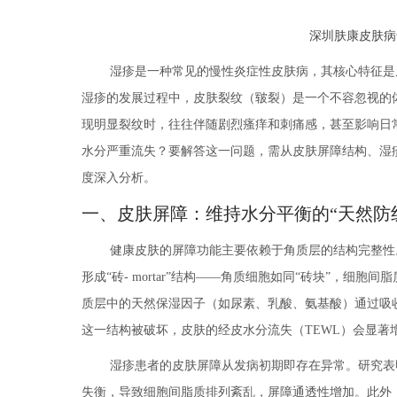
深圳肤康皮肤病
湿疹是一种常见的慢性炎症性皮肤病，其核心特征是
湿疹的发展过程中，皮肤裂纹（皲裂）是一个不容忽视的
现明显裂纹时，往往伴随剧烈瘙痒和刺痛感，甚至影响日
水分严重流失？要解答这一问题，需从皮肤屏障结构、湿
度深入分析。
一、皮肤屏障：维持水分平衡的“天然防
健康皮肤的屏障功能主要依赖于角质层的结构完整性
形成“砖- mortar”结构——角质细胞如同“砖块”，细
质层中的天然保湿因子（如尿素、乳酸、氨基酸）通过吸收
这一结构被破坏，皮肤的经皮水分流失（TEWL）会显著
湿疹患者的皮肤屏障从发病初期即存在异常。研究表明
失衡，导致细胞间脂质排列紊乱，屏障通透性增加。此外，湿