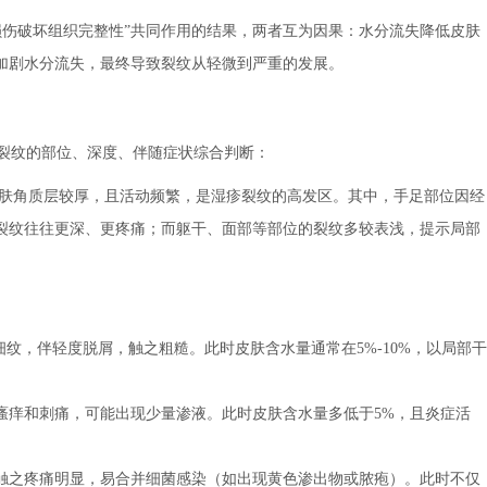
损伤破坏组织完整性”共同作用的结果，两者互为因果：水分流失降低皮肤
加剧水分流失，最终导致裂纹从轻微到严重的发展。
合裂纹的部位、深度、伴随症状综合判断：
肤角质层较厚，且活动频繁，是湿疹裂纹的高发区。其中，手足部位因经
裂纹往往更深、更疼痛；而躯干、面部等部位的裂纹多较表浅，提示局部
细纹，伴轻度脱屑，触之粗糙。此时皮肤含水量通常在5%-10%，以局部干
瘙痒和刺痛，可能出现少量渗液。此时皮肤含水量多低于5%，且炎症活
触之疼痛明显，易合并细菌感染（如出现黄色渗出物或脓疱）。此时不仅