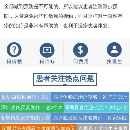
全部做到预防是不可能的。所以建议患者注重重点预
防，尽量避免那些过敏原的接触，而且这样对于急性湿
疹的治疗是非常有帮助的，也利于湿疹患者康复。
患者关注热点问题
深圳白癜风治疗：3大
深圳鱼鳞病治疗攻略：这些方法让
权威医院真实康复案例
你告别皮肤干燥脱屑
深圳皮炎反复发作？这3个本
深圳青春痘怎么治？本地人推
对比，效果惊人！
地专家秘方亲测有效！
荐的高效祛痘方法
深圳植发避坑指南：这
深圳脱发医院排名前列，这家医院
3家机构效果真实可
治脱发效果惊人！
深圳湿疹去哪看？这家医院靠谱又
别再忍！深圳牛皮癣医