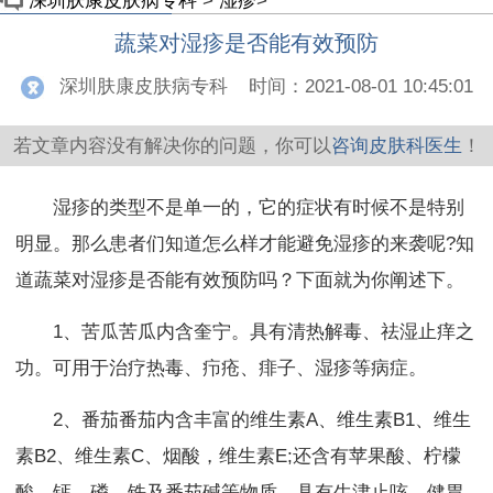
深圳肤康皮肤病专科
>
湿疹
>
蔬菜对湿疹是否能有效预防
深圳肤康皮肤病专科
时间：2021-08-01 10:45:01
若文章内容没有解决你的问题，你可以
咨询皮肤科医生
！
湿疹的类型不是单一的，它的症状有时候不是特别
明显。那么患者们知道怎么样才能避免湿疹的来袭呢?知
道蔬菜对湿疹是否能有效预防吗？下面就为你阐述下。
1、苦瓜苦瓜内含奎宁。具有清热解毒、祛湿止痒之
功。可用于治疗热毒、疖疮、痱子、湿疹等病症。
2、番茄番茄内含丰富的维生素A、维生素B1、维生
素B2、维生素C、烟酸，维生素E;还含有苹果酸、柠檬
酸，钙、磷、铁及番茄碱等物质。具有生津止咳、健胃