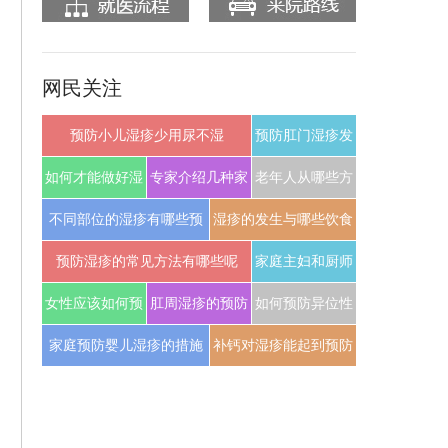
网民关注
预防小儿湿疹少用尿不湿
预防肛门湿疹发
生和复发的方法
如何才能做好湿
专家介绍几种家
老年人从哪些方
疹的防治结合呢
庭防治湿疹妙招
面预防湿疹
不同部位的湿疹有哪些预
湿疹的发生与哪些饮食
防措施
习惯有关呢
预防湿疹的常见方法有哪些呢
家庭主妇和厨师
是湿疹的高发人
女性应该如何预
肛周湿疹的预防
如何预防异位性
群
防外因湿疹
措施具体有哪些
皮炎的发生呢
家庭预防婴儿湿疹的措施
补钙对湿疹能起到预防
有哪些
作用吗